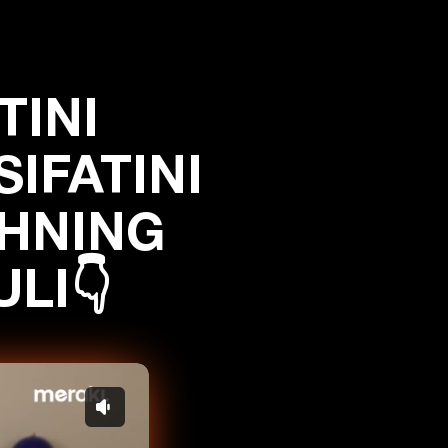
TINI
IFATINI
SHNING
LI👇