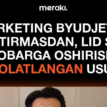
KETING BYUDJE
TIRMASDAN, LID S
OBARGA OSHIRI
OLATLANGAN
USU