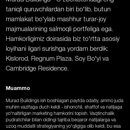
taniqli quruvchilardan biri bo‘lib, butun
mamlakat bo‘ylab mashhur turar-joy
majmualarining salmoqli portfeliga ega.
Hamkorligimiz doirasida biz to‘rtta asosiy
loyihani ilgari surishga yordam berdik:
Kislorod, Regnum Plaza, Soy Bo‘yi va
Cambridge Residence.
Muammo
Murad Buildings ish boshlagan paytda odatiy, ammo juda
muhim vazifaga duch keldi - ishonchli, shaffof va natijaga
yo‘naltirilgan marketing hamkorini topish. Vaqtinchalik
pudratchilar bilan oldingi tajriba beqaror natijalarga va
uzoq muddatli strategiyaning yo‘qligiga olib keldi, bu esa