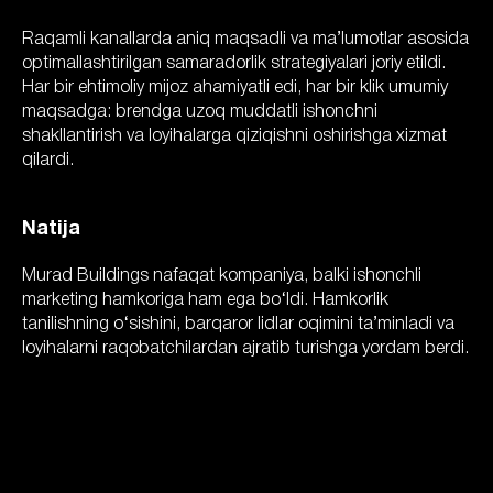
Raqamli kanallarda aniq maqsadli va ma’lumotlar asosida
optimallashtirilgan samaradorlik strategiyalari joriy etildi.
Har bir ehtimoliy mijoz ahamiyatli edi, har bir klik umumiy
maqsadga: brendga uzoq muddatli ishonchni
shakllantirish va loyihalarga qiziqishni oshirishga xizmat
qilardi.
Natija
Murad Buildings nafaqat kompaniya, balki ishonchli
marketing hamkoriga ham ega bo‘ldi. Hamkorlik
tanilishning o‘sishini, barqaror lidlar oqimini ta’minladi va
loyihalarni raqobatchilardan ajratib turishga yordam berdi.
31.07.2025