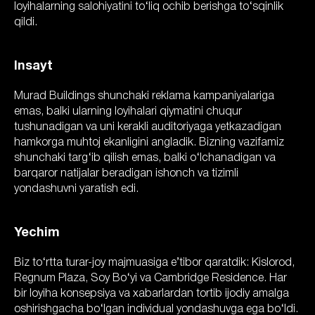
loyihalarning salohiyatini to‘liq ochib berishga to‘sqinlik
qildi.
Insayt
Murad Buildings shunchaki reklama kampaniyalariga
emas, balki ularning loyihalari qiymatini chuqur
tushunadigan va uni kerakli auditoriyaga yetkazadigan
hamkorga muhtoj ekanligini angladik. Bizning vazifamiz
shunchaki targ‘ib qilish emas, balki o‘lchanadigan va
barqaror natijalar beradigan ishonch va tizimli
yondashuvni yaratish edi.
Yechim
Biz to‘rtta turar-joy majmuasiga e’tibor qaratdik: Kislorod,
Regnum Plaza, Soy Bo‘yi va Cambridge Residence. Har
bir loyiha konsepsiya va xabarlardan tortib ijodiy amalga
oshirishgacha bo‘lgan individual yondashuvga ega bo‘ldi.