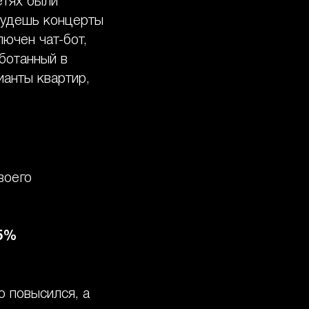
етях были
будешь концерты
ючен чат-бот,
аботанный в
анты квартир,
воего
5%
 повысился, а