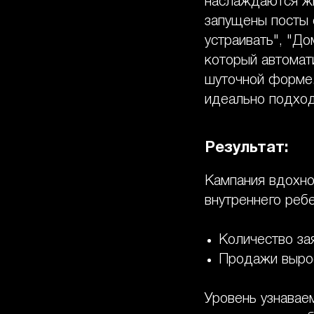
наслаждаются жи
запущены посты 
устраивать", "До
который автомати
шуточной форме.
идеально подход
Результат:
Кампания вдохно
внутреннего ребе
Количество за
Продажи выро
Уровень узнава