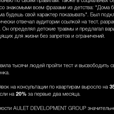
знью по своим правилам. Также в социальных с
со знакомыми всем фразами из детства: "Дома 
ма будешь свой характер показывать". Был подкл
чески отвечал аудитории ссылкой на тест, разр
 Он определял детские травмы и предлагал вари
ящих для жизни без запретов и ограничений.
вила тысячи людей пройти тест и высвободить с
нка.
явок на консультации по квартирам выросло на
3
сли на
20%
за первые два месяца.
емости AULET DEVELOPMENT GROUP значительно