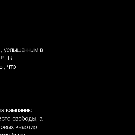
м, услышанным в
!". В
ы, что
а кампанию
есто свободы, а
новых квартир