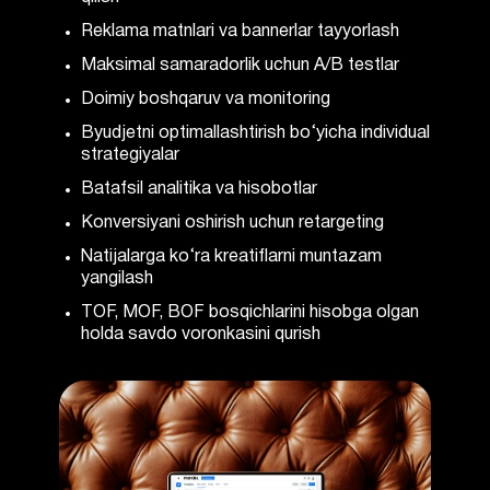
Reklama matnlari va bannerlar tayyorlash
Maksimal samaradorlik uchun A/B testlar
Doimiy boshqaruv va monitoring
Byudjetni optimallashtirish bo‘yicha individual
strategiyalar
Batafsil analitika va hisobotlar
Konversiyani oshirish uchun retargeting
Natijalarga ko‘ra kreatiflarni muntazam
yangilash
TOF, MOF, BOF bosqichlarini hisobga olgan
holda savdo voronkasini qurish