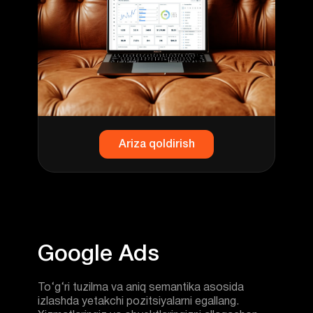
Ariza qoldirish
To‘g‘ri tuzilma va aniq semantika asosida
izlashda yetakchi pozitsiyalarni egallang.