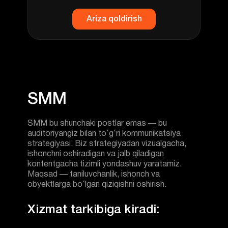
Ariza qoldirish
SMM bu shunchaki postlar emas — bu
auditoriyangiz bilan to‘g‘ri kommunikatsiya
strategiyasi. Biz strategiyadan vizualgacha,
ishonchni oshiradigan va jalb qiladigan
kontentgacha tizimli yondashuv yaratamiz.
Maqsad — taniluvchanlik, ishonch va
obyektlarga bo‘lgan qiziqishni oshirish.
Xizmat tarkibiga kiradi: