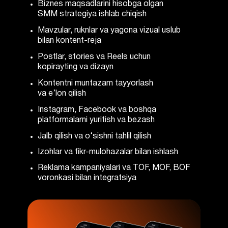
Biznes maqsadlarini hisobga olgan
SMM strategiya ishlab chiqish
Mavzular, ruknlar va yagona vizual uslub
bilan kontent-reja
Postlar, stories va Reels uchun
kopirayting va dizayn
Kontentni muntazam tayyorlash
va e’lon qilish
Instagram, Facebook va boshqa
platformalarni yuritish va bezash
Jalb qilish va o‘sishni tahlil qilish
Izohlar va fikr-mulohazalar bilan ishlash
Reklama kampaniyalari va TOF, MOF, BOF
voronkasi bilan integratsiya