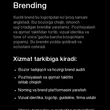
Kuchli brend bu logotipdan ko‘proq narsani
anglatadi. Biz bozorga chiqib, ishonch
uyg‘otadigan brendlar yaratamiz. Pozitsiyalash
va qiymat taklifidan tortib, vizual identika va
tone of voice’gacha barcha bosqichlarni
yopamiz. Bu brendni yodda qoldiradi va
sotuvlarni oshiradi.
Xizmat tarkibiga kiradi:
Bozor tadqiqoti va hozirgi brend auditi
Pozitsiyalash va qiymat taklifini
ishlab chiqish
Noming va brend platformasini yaratish
Vizual identika, logotip, guideline, firma uslubi