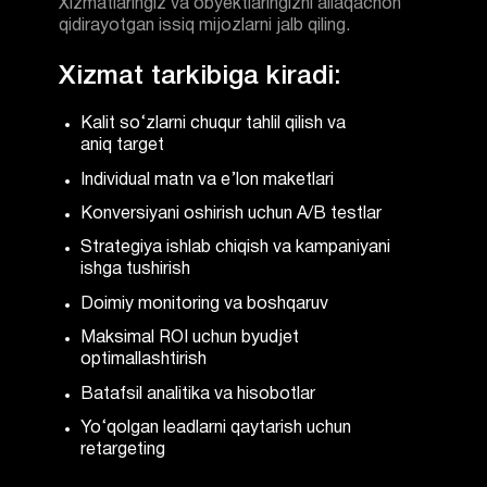
Xizmatlaringiz va obyektlaringizni allaqachon
qidirayotgan issiq mijozlarni jalb qiling.
Xizmat tarkibiga kiradi:
Kalit so‘zlarni chuqur tahlil qilish va
aniq target
Individual matn va e’lon maketlari
Konversiyani oshirish uchun A/B testlar
Strategiya ishlab chiqish va kampaniyani
ishga tushirish
Doimiy monitoring va boshqaruv
Maksimal ROI uchun byudjet
optimallashtirish
Batafsil analitika va hisobotlar
Yo‘qolgan leadlarni qaytarish uchun
retargeting