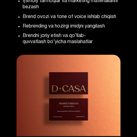
Ijtimoiy tarmoqlar va marketing materiallarini
bezash
Brend ovozi va tone of voice ishlab chiqish
Rebrending va hozirgi imidjni yangilash
Brendni joriy etish va qo‘llab-
quvvatlash bo‘yicha maslahatlar