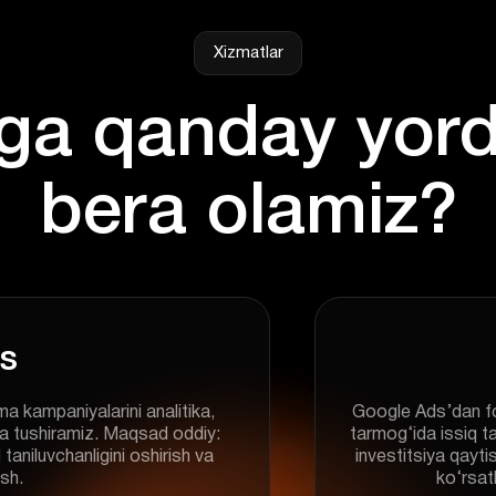
Xizmatlar
s
 kampaniyalarini analitika,
Google Ads’dan fo
ga tushiramiz. Maqsad oddiy:
tarmog‘ida issiq t
 taniluvchanligini oshirish va
investitsiya qayti
ish.
ko‘rsat