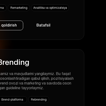
ama
Remarketing
Analitika va optimizatsiya
 qoldirish
Batafsil
Brending
tamiz va mavjudlarini yangilaymiz. Bu faqat
 osonlashtiradigan qabul qilish, pozitsiyalash
, brend ovozi va marketing va savdoda oson
gan guideline tayyorlaymiz.
Brend-platforma
Rebrending