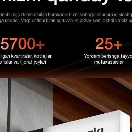
nchi mijozlarimiz bilan hamkorlik bizni sohaga chuqurroq kiris
a undadi. Vaqt o‘tishi bilan quruvchi mijozlar soni oshdi va biz
5700+
25+
ilgan kvartiralar, kottejlar,
Yordam berishga tayyo
ofislar va tijorat joylari
mutaxassislar