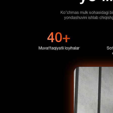
Ko‘chmas mulk sohasidagi biri
yondashuvini ishlab chiqishg
40+
Muvaffaqiyatli loyihalar
Sot