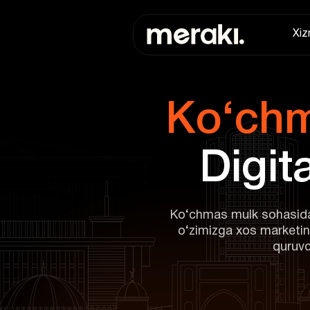
Xiz
Ko‘chmas mulk sohasidag
o‘zimizga xos marketing
quruvc