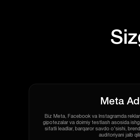
Meta Ad
Biz Meta, Facebook va Instagramda reklama
gipotezalar va doimiy testlash asosida ish
sifatli leadlar, barqaror savdo o‘sishi, brend
auditoriyani jalb qil