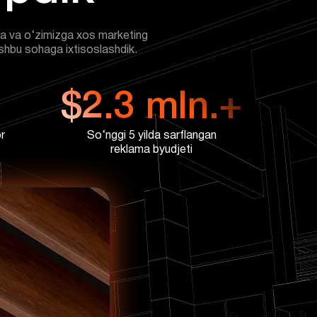
hga va o‘zimizga xos marketing
 ushbu sohaga ixtisoslashdik.
$2.3 mln.+
r
So‘nggi 5 yilda sarflangan
reklama byudjeti