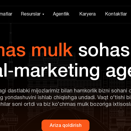
matlar
Resurslar
Agentlik
Karyera
Kontaktlar
i dastlabki mijozlarimiz bilan hamkorlik bizni sohani 
 yondashuvini ishlab chiqishga undadi. Vaqt o‘tishi bi
hilar soni ortdi va biz ko‘chmas mulk bozoriga ixtisosl
Ariza qoldirish