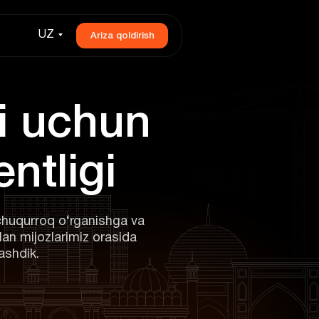
UZ
Ariza qoldirish
chuqurroq o‘rganishga va
lan mijozlarimiz orasida
ashdik.