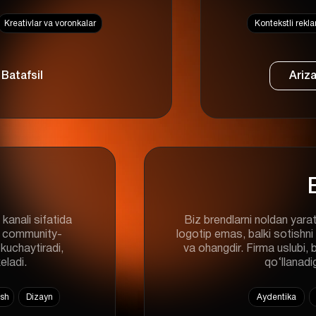
Kreativlar va voronkalar
Kontekstli rekl
Batafsil
Ariza
kanali sifatida
Biz brendlarni noldan yara
va community-
logotip emas, balki sotishni
kuchaytiradi,
va ohangdir. Firma uslubi
eladi.
qo‘llanadi
ish
Dizayn
Aydentika